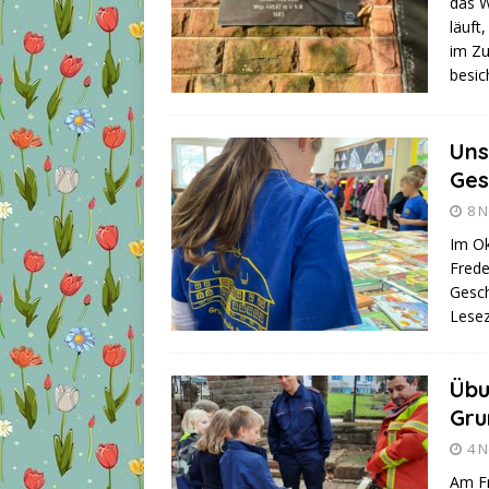
das W
läuft
im Zu
besic
Uns
Ges
8 
Im Ok
Frede
Gesch
Lesez
Übu
Gru
4 
Am Fr