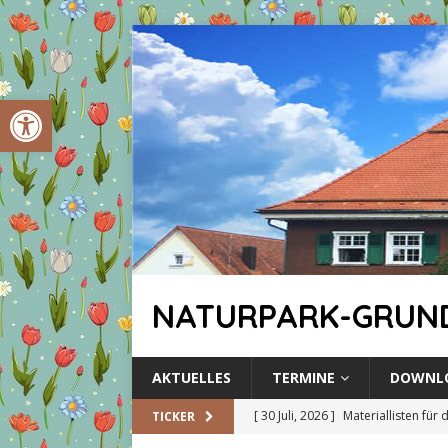
Werkzeugleiste öffnen
NATURPARK-GRUN
AKTUELLES
TERMINE
DOWNLO
[ 30 Juli, 2026 ]
Materiallisten für
TICKER