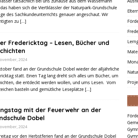
asser tatsächlich bei uns zuhause aus dem Wasserhahn
Ausfl
, das haben sich die Viertklässler der Naturpark-Grundschule
Elter
ge des Sachkundeunterrichts genauer angeschaut. Wir
htigten zu
[…]
Förde
Frede
Lern
er Fredericktag – Lesen, Bücher und
chichten
Mater
November, 2024
Mona
tober fand an der Grundschule Dobel wieder der alljährliche
Natu
ricktag statt. Einen Tag lang dreht sich alles um Bücher, um
Proje
ichten, die entdeckt werden wollen, und ums Lesen. Vom
eichen basteln und gemütliche Leseplätze
[…]
ngstag mit der Feuerwehr an der
Förde
ndschule Dobel
Geme
November, 2024
Gymn
eitag vor den Herbstferien fand an der Grundschule Dobel
Gymn