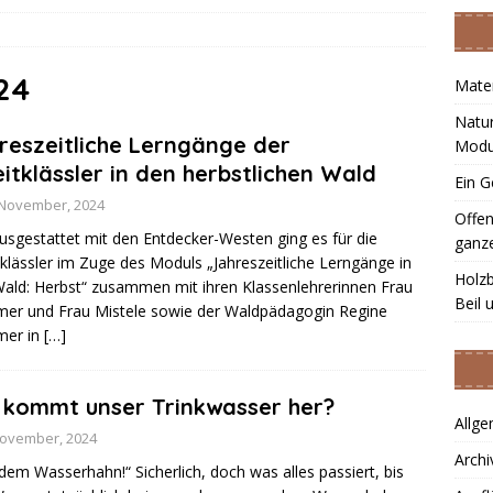
verstehen und erleben – unser Modul-Jahr im Rückblick
projekt mit Herzblut
ALLGEMEIN
24
Mater
im Grünholzmobil begeistert die ganze Familie
ALLGEMEIN
Natur
reszeitliche Lerngänge der
Modul
m Grünholzmobil – Mit Säge, Beil und Schnitzmesser ans Werk
itklässler in den herbstlichen Wald
Ein G
 November, 2024
Offen
rmationen zum Coronavirus
ALLGEMEIN
usgestattet mit den Entdecker-Westen ging es für die
ganze
klässler im Zuge des Moduls „Jahreszeitliche Lerngänge in
Holzb
ald: Herbst“ zusammen mit ihren Klassenlehrerinnen Frau
Beil 
mer und Frau Mistele sowie der Waldpädagogin Regine
mer in
[…]
kommt unser Trinkwasser her?
Allge
November, 2024
Archi
dem Wasserhahn!“ Sicherlich, doch was alles passiert, bis