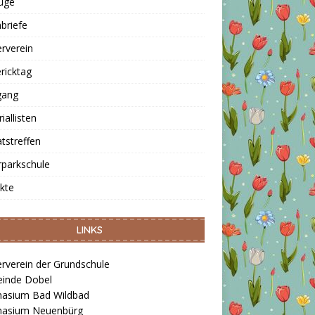
üge
nbriefe
rverein
ricktag
gang
iallisten
tstreffen
rparkschule
kte
LINKS
rverein der Grundschule
inde Dobel
asium Bad Wildbad
asium Neuenbürg